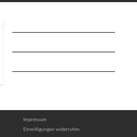
NEU: Die Inhalte der Traineraus- & Weiterbildung könnt
Impressum
Einwilligungen widerrufen