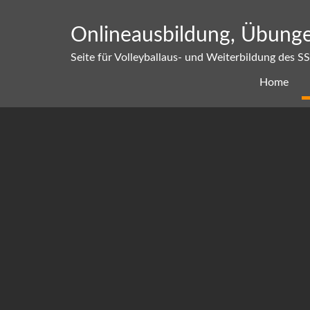
Skip
to
Onlineausbildung, Übunge
content
Seite für Volleyballaus- und Weiterbildung des S
Home